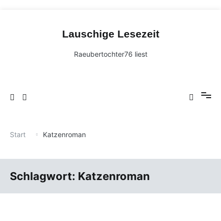
Zum
Inhalt
Lauschige Lesezeit
springen
Raeubertochter76 liest
Start
Katzenroman
Schlagwort:
Katzenroman