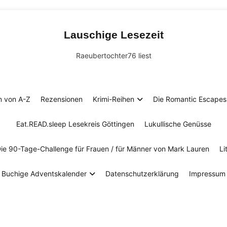
Lauschige Lesezeit
Raeubertochter76 liest
n von A-Z
Rezensionen
Krimi-Reihen
Die Romantic Escapes 
Eat.READ.sleep Lesekreis Göttingen
Lukullische Genüsse
Die 90-Tage-Challenge für Frauen / für Männer von Mark Lauren
Li
Buchige Adventskalender
Datenschutzerklärung
Impressum