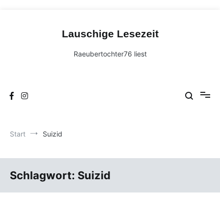
Zum
Inhalt
Lauschige Lesezeit
springen
Raeubertochter76 liest
Start
Suizid
Schlagwort:
Suizid