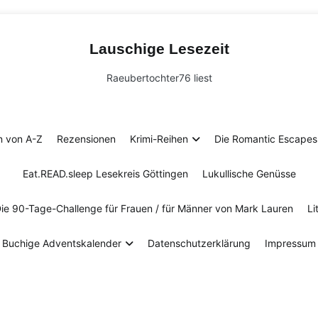
Lauschige Lesezeit
Raeubertochter76 liest
n von A-Z
Rezensionen
Krimi-Reihen
Die Romantic Escapes 
Eat.READ.sleep Lesekreis Göttingen
Lukullische Genüsse
Die 90-Tage-Challenge für Frauen / für Männer von Mark Lauren
Li
Buchige Adventskalender
Datenschutzerklärung
Impressum