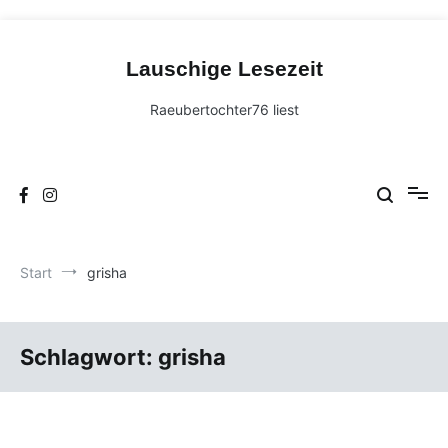
Zum
Inhalt
Lauschige Lesezeit
springen
Raeubertochter76 liest
Start
grisha
Schlagwort:
grisha