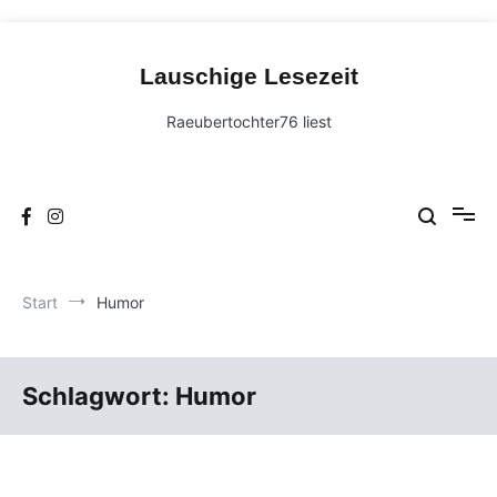
Zum
Inhalt
Lauschige Lesezeit
springen
Raeubertochter76 liest
Start
Humor
Schlagwort:
Humor