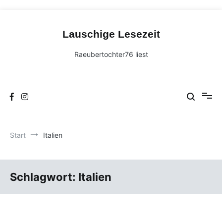
Zum
Inhalt
Lauschige Lesezeit
springen
Raeubertochter76 liest
Start
Italien
Schlagwort:
Italien