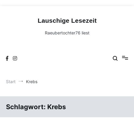
Zum
Inhalt
Lauschige Lesezeit
springen
Raeubertochter76 liest
Start
Krebs
Schlagwort:
Krebs