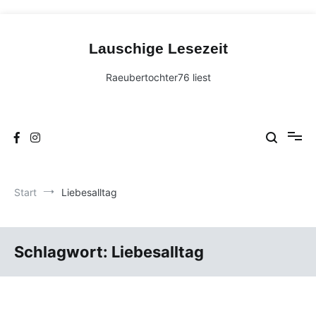
Zum
Inhalt
Lauschige Lesezeit
springen
Raeubertochter76 liest
Start
Liebesalltag
Schlagwort:
Liebesalltag