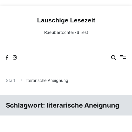
Zum
Inhalt
Lauschige Lesezeit
springen
Raeubertochter76 liest
Start
literarische Aneignung
Schlagwort:
literarische Aneignung