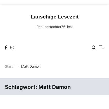
Zum
Inhalt
Lauschige Lesezeit
springen
Raeubertochter76 liest
Start
Matt Damon
Schlagwort:
Matt Damon