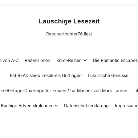
Lauschige Lesezeit
Raeubertochter76 liest
n von A-Z
Rezensionen
Krimi-Reihen
Die Romantic Escapes 
Eat.READ.sleep Lesekreis Göttingen
Lukullische Genüsse
Die 90-Tage-Challenge für Frauen / für Männer von Mark Lauren
Li
Buchige Adventskalender
Datenschutzerklärung
Impressum