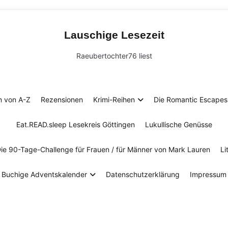
Lauschige Lesezeit
Raeubertochter76 liest
n von A-Z
Rezensionen
Krimi-Reihen
Die Romantic Escapes 
Eat.READ.sleep Lesekreis Göttingen
Lukullische Genüsse
Die 90-Tage-Challenge für Frauen / für Männer von Mark Lauren
Li
Buchige Adventskalender
Datenschutzerklärung
Impressum