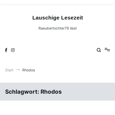
Zum
Inhalt
Lauschige Lesezeit
springen
Raeubertochter76 liest
Start
Rhodos
Schlagwort:
Rhodos