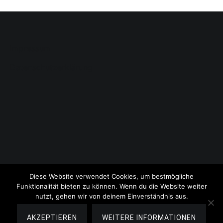
Impressum
Datenschutzerklärung
Diese Website verwendet Cookies, um bestmögliche
Funktionalität bieten zu können. Wenn du die Website weiter
nutzt, gehen wir von deinem Einverständnis aus.
Copyright © 2026
Lauschige Lesezeit
. All rights reserved.
Theme:
Cenote
by ThemeGrill. Powered by
WordPress
.
AKZEPTIEREN
WEITERE INFORMATIONEN