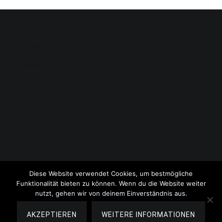
Impressum
Datenschutzerklärung
Diese Website verwendet Cookies, um bestmögliche
Funktionalität bieten zu können. Wenn du die Website weiter
nutzt, gehen wir von deinem Einverständnis aus.
Copyright © 2026
Lauschige Lesezeit
. All rights reserved.
Theme:
Cenote
by ThemeGrill. Powered by
WordPress
.
AKZEPTIEREN
WEITERE INFORMATIONEN