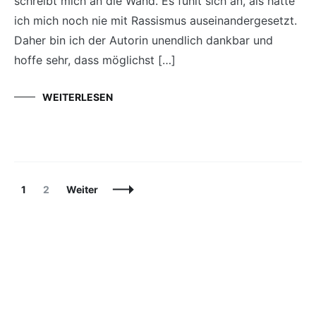
schreibt mich an die Wand. Es fühlt sich an, als hätte
ich mich noch nie mit Rassismus auseinandergesetzt.
Daher bin ich der Autorin unendlich dankbar und
hoffe sehr, dass möglichst […]
WEITERLESEN
Beitragsnavigation
Seite
Seite
1
2
Weiter