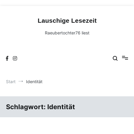
Zum
Inhalt
Lauschige Lesezeit
springen
Raeubertochter76 liest
Start
Identität
Schlagwort:
Identität