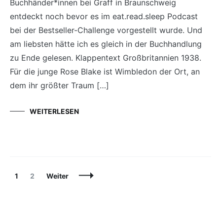
Buchhänder*innen bei Graff in Braunschweig
entdeckt noch bevor es im eat.read.sleep Podcast
bei der Bestseller-Challenge vorgestellt wurde. Und
am liebsten hätte ich es gleich in der Buchhandlung
zu Ende gelesen. Klappentext Großbritannien 1938.
Für die junge Rose Blake ist Wimbledon der Ort, an
dem ihr größter Traum […]
WEITERLESEN
Beitragsnavigation
Seite
Seite
1
2
Weiter