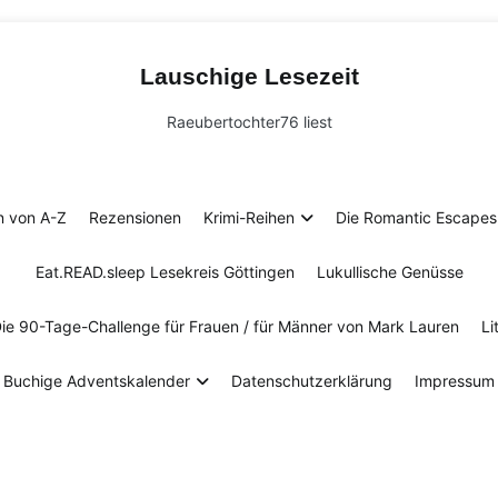
Lauschige Lesezeit
Raeubertochter76 liest
n von A-Z
Rezensionen
Krimi-Reihen
Die Romantic Escapes 
Eat.READ.sleep Lesekreis Göttingen
Lukullische Genüsse
Die 90-Tage-Challenge für Frauen / für Männer von Mark Lauren
Li
Buchige Adventskalender
Datenschutzerklärung
Impressum