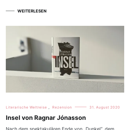
WEITERLESEN
Literarische Weltreise
,
Rezension
31. August 2020
Insel von Ragnar Jónasson
Nach dem spektakulären Ende von „Dunkel“, dem