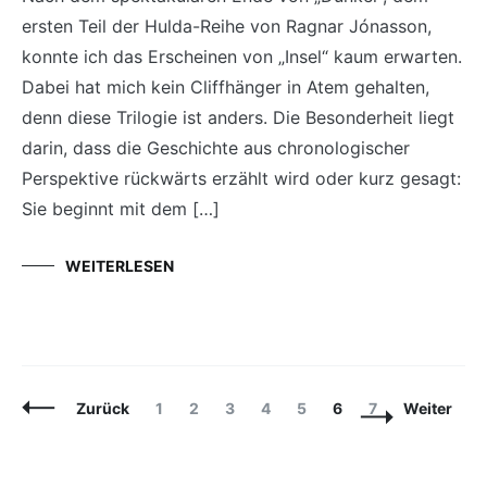
ersten Teil der Hulda-Reihe von Ragnar Jónasson,
konnte ich das Erscheinen von „Insel“ kaum erwarten.
Dabei hat mich kein Cliffhänger in Atem gehalten,
denn diese Trilogie ist anders. Die Besonderheit liegt
darin, dass die Geschichte aus chronologischer
Perspektive rückwärts erzählt wird oder kurz gesagt:
Sie beginnt mit dem […]
WEITERLESEN
Beitragsnavigation
Seite
Seite
Seite
Seite
Seite
Seite
Seite
Zurück
1
2
3
4
5
6
7
Weiter