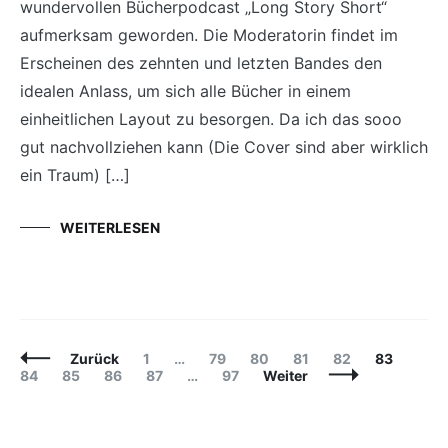
wundervollen Bücherpodcast „Long Story Short“
aufmerksam geworden. Die Moderatorin findet im
Erscheinen des zehnten und letzten Bandes den
idealen Anlass, um sich alle Bücher in einem
einheitlichen Layout zu besorgen. Da ich das sooo
gut nachvollziehen kann (Die Cover sind aber wirklich
ein Traum) […]
WEITERLESEN
Beitragsnavigation
Seite
Seite
Seite
Seite
Seite
Seite
Seite
Zurück
1
…
79
80
81
82
83
Seite
Seite
Seite
Seite
84
85
86
87
…
97
Weiter