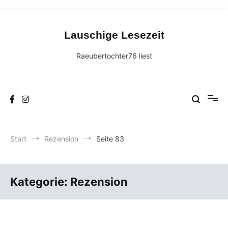
Zum
Inhalt
Lauschige Lesezeit
springen
Raeubertochter76 liest
Start
Rezension
Seite 83
Kategorie:
Rezension