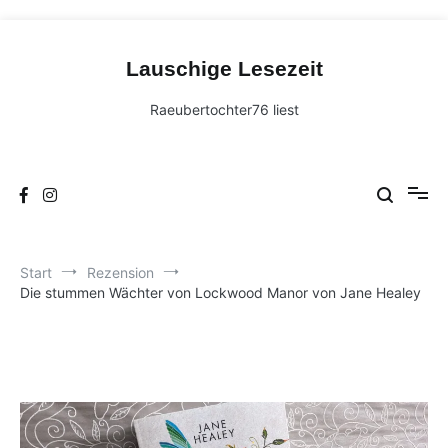
Zum
Inhalt
Lauschige Lesezeit
springen
Raeubertochter76 liest
Start
Rezension
Die stummen Wächter von Lockwood Manor von Jane Healey