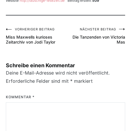
Website
http://lauschige-lesezeit.de
Beitrag erstellt
509
VORHERIGER BEITRAG
NÄCHSTER BEITRAG
Beitragsnavigation
Miss Maxwells kurioses
Die Tanzenden von Victoria
Zeitarchiv von Jodi Taylor
Mas
Schreibe einen Kommentar
Deine E-Mail-Adresse wird nicht veröffentlicht.
Erforderliche Felder sind mit
*
markiert
KOMMENTAR
*