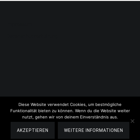
Impressum
Datenschutzerklärung
Diese Website verwendet Cookies, um bestmögliche
Funktionalität bieten zu können. Wenn du die Website weiter
nutzt, gehen wir von deinem Einverständnis aus.
Copyright © 2026
Lauschige Lesezeit
. All rights reserved.
Theme:
Cenote
by ThemeGrill. Powered by
WordPress
.
AKZEPTIEREN
WEITERE INFORMATIONEN