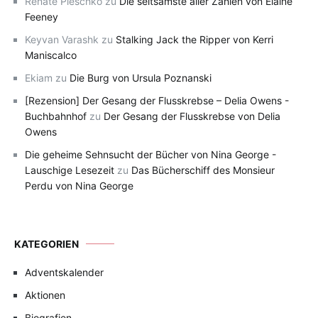
Renate Pleschko
zu
Die seltsamste aller Zahlen von Elaine
Feeney
Keyvan Varashk
zu
Stalking Jack the Ripper von Kerri
Maniscalco
Ekiam
zu
Die Burg von Ursula Poznanski
[Rezension] Der Gesang der Flusskrebse – Delia Owens -
Buchbahnhof
zu
Der Gesang der Flusskrebse von Delia
Owens
Die geheime Sehnsucht der Bücher von Nina George -
Lauschige Lesezeit
zu
Das Bücherschiff des Monsieur
Perdu von Nina George
KATEGORIEN
Adventskalender
Aktionen
Biografien