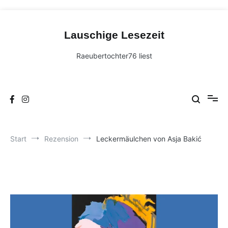
Zum
Inhalt
Lauschige Lesezeit
springen
Raeubertochter76 liest
Start
Rezension
Leckermäulchen von Asja Bakić