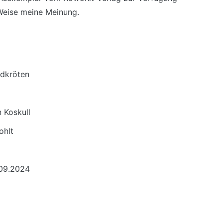
 Weise meine Meinung.
ldkröten
 Koskull
ohlt
.09.2024