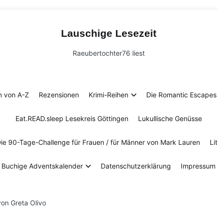
Lauschige Lesezeit
Raeubertochter76 liest
n von A-Z
Rezensionen
Krimi-Reihen
Die Romantic Escapes 
Eat.READ.sleep Lesekreis Göttingen
Lukullische Genüsse
Die 90-Tage-Challenge für Frauen / für Männer von Mark Lauren
Li
Buchige Adventskalender
Datenschutzerklärung
Impressum
von Greta Olivo