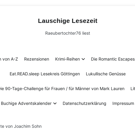
Lauschige Lesezeit
Raeubertochter76 liest
n von A-Z
Rezensionen
Krimi-Reihen
Die Romantic Escapes 
Eat.READ.sleep Lesekreis Göttingen
Lukullische Genüsse
Die 90-Tage-Challenge für Frauen / für Männer von Mark Lauren
Li
Buchige Adventskalender
Datenschutzerklärung
Impressum
gte von Joachim Sohn