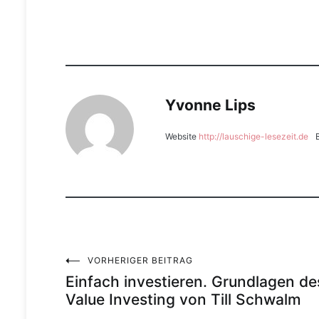
Yvonne Lips
Website
http://lauschige-lesezeit.de
VORHERIGER BEITRAG
Beitragsnavigation
Einfach investieren. Grundlagen de
Value Investing von Till Schwalm