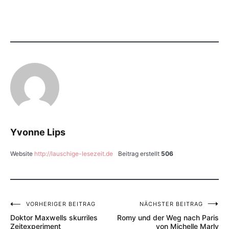
Yvonne Lips
Website
http://lauschige-lesezeit.de
Beitrag erstellt
506
VORHERIGER BEITRAG
NÄCHSTER BEITRAG
Beitragsnavigation
Doktor Maxwells skurriles
Romy und der Weg nach Paris
Zeitexperiment
von Michelle Marly