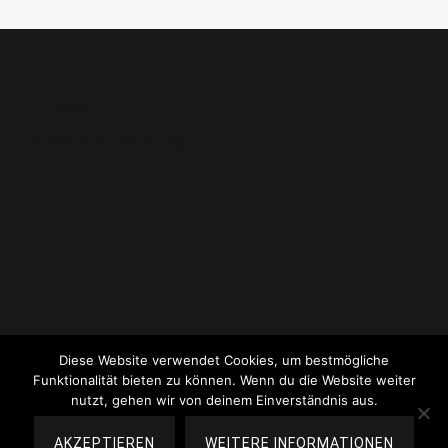
Impressum
Datenschutzerklärung
Diese Website verwendet Cookies, um bestmögliche
Funktionalität bieten zu können. Wenn du die Website weiter
nutzt, gehen wir von deinem Einverständnis aus.
Copyright © 2026
Lauschige Lesezeit
. All rights reserved.
Theme:
Cenote
by ThemeGrill. Powered by
WordPress
.
AKZEPTIEREN
WEITERE INFORMATIONEN