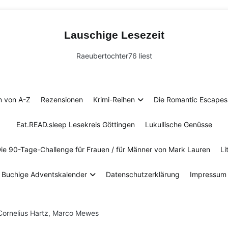
Lauschige Lesezeit
Raeubertochter76 liest
n von A-Z
Rezensionen
Krimi-Reihen
Die Romantic Escapes 
Eat.READ.sleep Lesekreis Göttingen
Lukullische Genüsse
Die 90-Tage-Challenge für Frauen / für Männer von Mark Lauren
Li
Buchige Adventskalender
Datenschutzerklärung
Impressum
 Cornelius Hartz, Marco Mewes