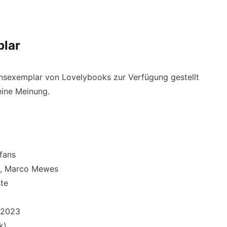
plar
onsexemplar von Lovelybooks zur Verfügung gestellt
eine Meinung.
mfans
tz, Marco Mewes
ste
i 2023
k)