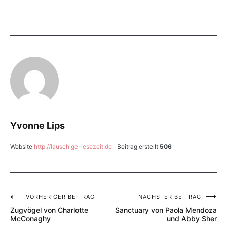
Yvonne Lips
Website
http://lauschige-lesezeit.de
Beitrag erstellt
506
VORHERIGER BEITRAG
NÄCHSTER BEITRAG
Beitragsnavigation
Zugvögel von Charlotte
Sanctuary von Paola Mendoza
McConaghy
und Abby Sher