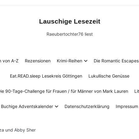
Lauschige Lesezeit
Raeubertochter76 liest
n von A-Z
Rezensionen
Krimi-Reihen
Die Romantic Escapes 
Eat.READ.sleep Lesekreis Göttingen
Lukullische Genüsse
Die 90-Tage-Challenge für Frauen / für Männer von Mark Lauren
Li
Buchige Adventskalender
Datenschutzerklärung
Impressum
za und Abby Sher