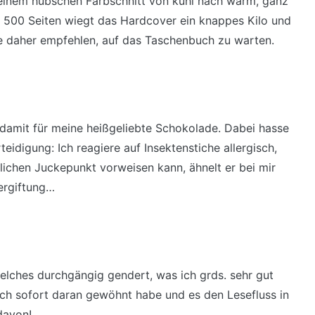
 einem hübschen Farbschnitt von kühl nach warm, ganz
 500 Seiten wiegt das Hardcover ein knappes Kilo und
de daher empfehlen, auf das Taschenbuch zu warten.
amit für meine heißgeliebte Schokolade. Dabei hasse
eidigung: Ich reagiere auf Insektenstiche allergisch,
ichen Juckepunkt vorweisen kann, ähnelt er bei mir
vergiftung…
welches durchgängig gendert, was ich grds. sehr gut
ich sofort daran gewöhnt habe und es den Lesefluss in
davon!