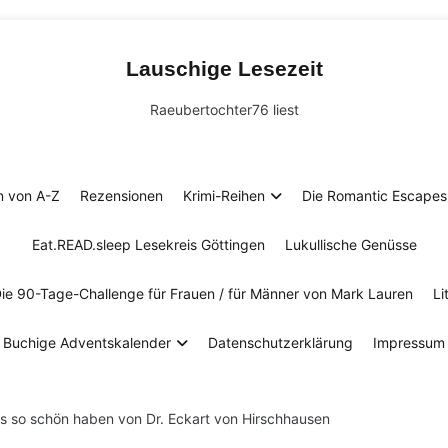
Lauschige Lesezeit
Raeubertochter76 liest
n von A-Z
Rezensionen
Krimi-Reihen
Die Romantic Escapes 
Eat.READ.sleep Lesekreis Göttingen
Lukullische Genüsse
Die 90-Tage-Challenge für Frauen / für Männer von Mark Lauren
Li
Buchige Adventskalender
Datenschutzerklärung
Impressum
s so schön haben von Dr. Eckart von Hirschhausen