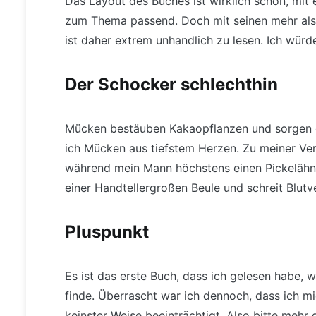
Das Layout des Buches ist wirklich schön, mit
zum Thema passend. Doch mit seinen mehr als
ist daher extrem unhandlich zu lesen. Ich wür
Der Schocker schlechthin
Mücken bestäuben Kakaopflanzen und sorgen d
ich Mücken aus tiefstem Herzen. Zu meiner Vert
während mein Mann höchstens einen Pickelähnl
einer Handtellergroßen Beule und schreit Blut
Pluspunkt
Es ist das erste Buch, dass ich gelesen habe, 
finde. Überrascht war ich dennoch, dass ich m
keinster Weise beeinträchtigt. Also bitte mehr 