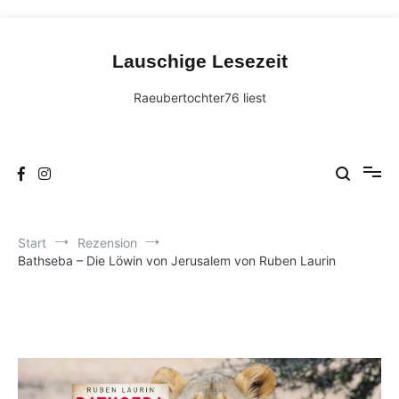
Zum
Inhalt
Lauschige Lesezeit
springen
Raeubertochter76 liest
Start
Rezension
Bathseba – Die Löwin von Jerusalem von Ruben Laurin