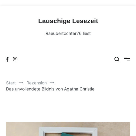
Zum
Inhalt
Lauschige Lesezeit
springen
Raeubertochter76 liest
Start
Rezension
Das unvollendete Bildnis von Agatha Christie